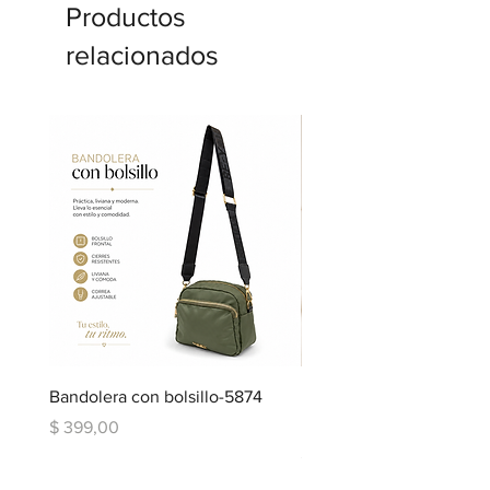
Productos
relacionados
Bandolera con bolsillo-5874
Bandolera doble repartic
bolsillo-6334
Precio
$ 399,00
Precio
$ 599,00