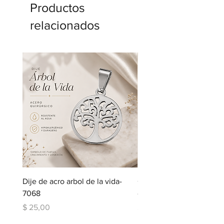
Productos
relacionados
Dije de acro arbol de la vida-
Cadena de acero con dij
7068
corazon-5123
Precio
Precio
$ 25,00
$ 109,00