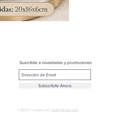
Bandolera doble reparticion y
Precio
$ 599,00
Suscribite a novedades y promociones
Subscribite Ahora
©2020 creado por
juanmavaz.com