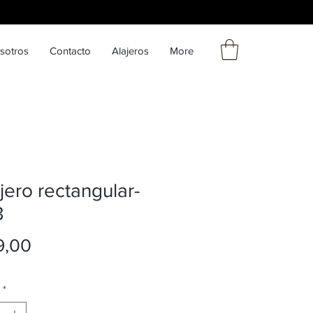
sotros
Contacto
Alajeros
More
jero rectangular-
3
Precio
9,00
*