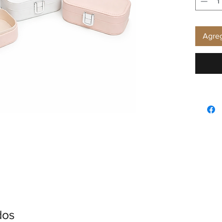
Agreg
dos