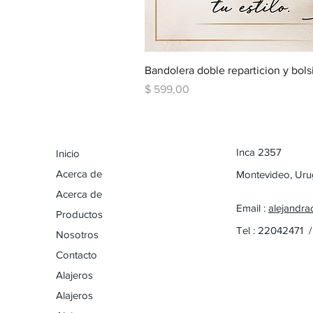
Bandolera doble reparticion y bols
Precio
$ 599,00
Inca 2357
Inicio
Acerca de
Montevideo, Ur
Acerca de
Email :
alejandra
Productos
Tel : 22042471 
Nosotros
Contacto
Alajeros
Alajeros