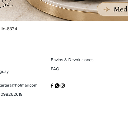
illo-6334
Envios & Devoluciones
FAQ
uguay
cartera@hotmail.com
/ 098262618