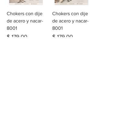
Chokers con dije
Chokers con dije
de acero y nacar-
de acero y nacar-
8001
8001
Precio
Precio
$ 179,00
$ 179,00
Chokers con dije
Chokers con dije
de corazon
de corazon
trabajado-8000
trabajado-8000
Precio
Precio
$ 129,00
$ 129,00
Ver más