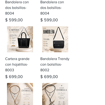
Bandolera con
Bandolera con
dos bolsillos-
dos bolsillos-
8004
8004
Precio
Precio
$ 599,00
$ 599,00
Cartera grande
Bandolera Trendy
con hojalillos-
con bolsillos-
8003
8002
Precio
Precio
$ 699,00
$ 699,00