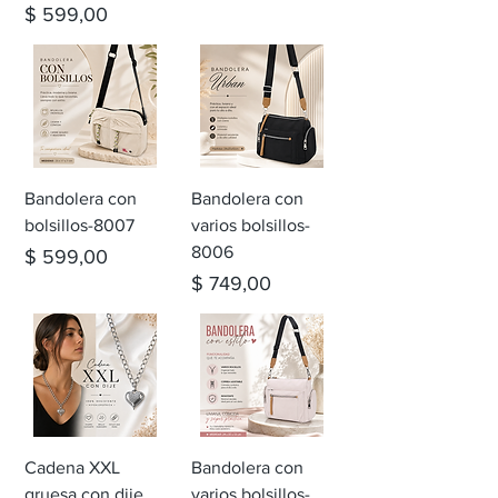
Precio
$ 599,00
Bandolera con
Bandolera con
bolsillos-8007
varios bolsillos-
8006
Precio
$ 599,00
Precio
$ 749,00
Cadena XXL
Bandolera con
gruesa con dije
varios bolsillos-