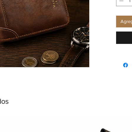
Agreg
dos