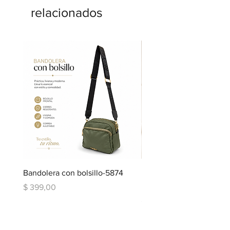
relacionados
Bandolera con bolsillo-5874
Bandolera doble repartic
bolsillo-6334
Precio
$ 399,00
Precio
$ 599,00