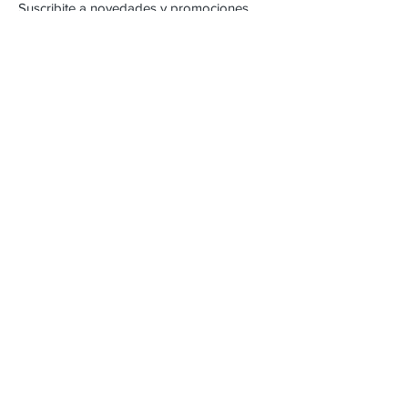
Suscribite a novedades y promociones
Subscribite Ahora
Inca 2357
Montevideo, Uruguay
Email :
alejandracartera@hotmail.com
Tel :
22042471
/
098262618
Envios & Devoluciones
FAQ