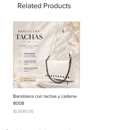
Related Products
Bandolera con tachas y cadena-
Bandolera con bolsillos
8008
Price
$U599,00
Price
$U599,00