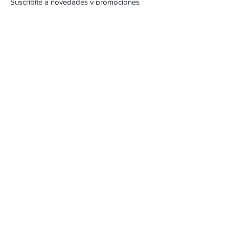
Suscribite a novedades y promociones
Subscribite Ahora
Inca 2357
Montevideo, Uruguay
Email :
alejandracartera@hotmail.com
Tel :
22042471
/
098262618
Envios & Devoluciones
FAQ