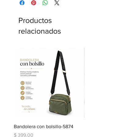
Productos
relacionados
Bandolera con bolsillo-5874
Bandolera doble repartic
bolsillo-6334
Precio
$ 399,00