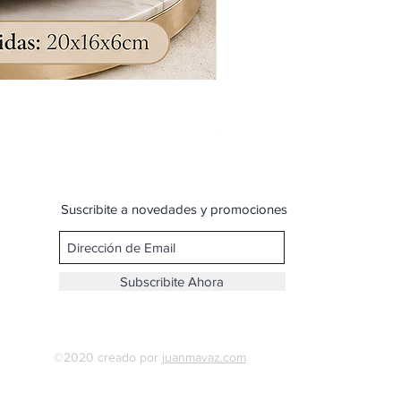
Bandolera doble reparticion y
Precio
$ 599,00
Suscribite a novedades y promociones
Subscribite Ahora
©2020 creado por
juanmavaz.com