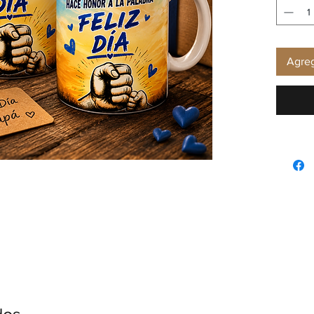
Agreg
dos