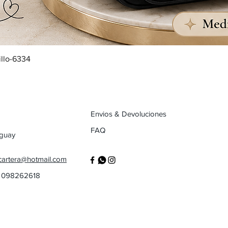
illo-6334
Envios & Devoluciones
FAQ
uguay
cartera@hotmail.com
/ 098262618