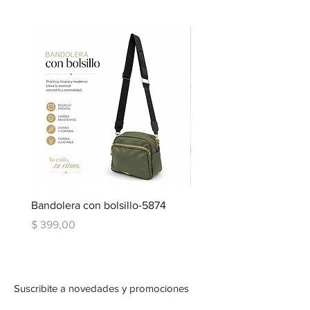
Bandolera con bolsillo-5874
Bandolera doble repartic
bolsillo-6334
Precio
$ 399,00
Precio
$ 599,00
Suscribite a novedades y promociones