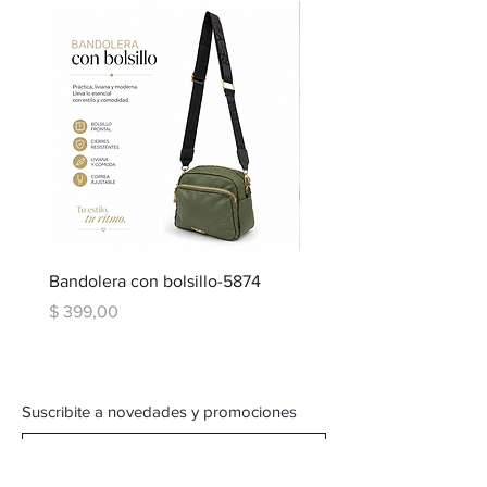
Bandolera con bolsillo-5874
Bandolera doble repartic
bolsillo-6334
Precio
$ 399,00
Precio
$ 599,00
Suscribite a novedades y promociones