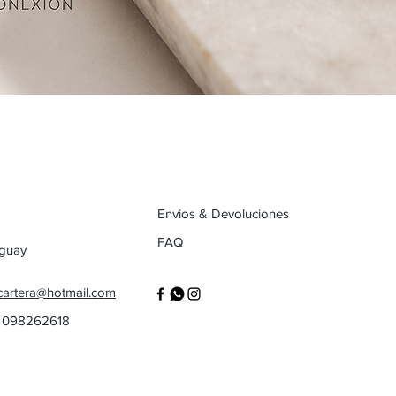
Envios & Devoluciones
FAQ
uguay
cartera@hotmail.com
/ 098262618