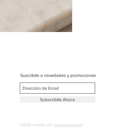
Cadena de acero con dije de
Precio
$ 109,00
Suscribite a novedades y promociones
Subscribite Ahora
©2020 creado por
juanmavaz.com