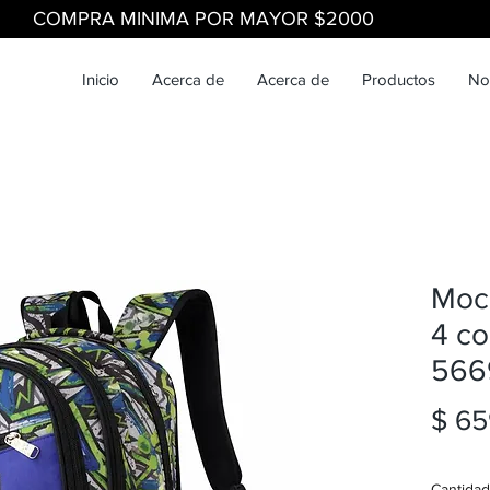
COMPRA MINIMA POR MAYOR $2000
Inicio
Acerca de
Acerca de
Productos
No
Moch
4 co
566
$ 65
Cantidad