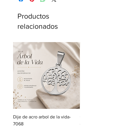
Productos
relacionados
Dije de acro arbol de la vida-
Cadena de acero con dij
7068
corazon-5123