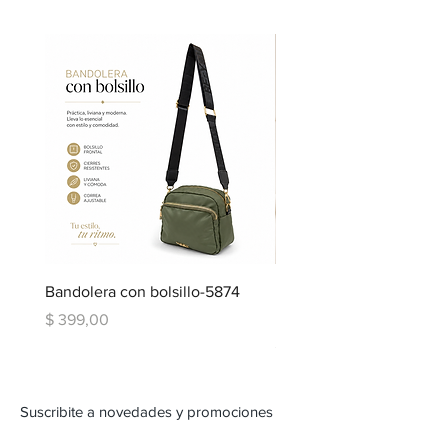
Bandolera con bolsillo-5874
Bandolera doble repartic
bolsillo-6334
Precio
$ 399,00
Precio
$ 599,00
Suscribite a novedades y promociones