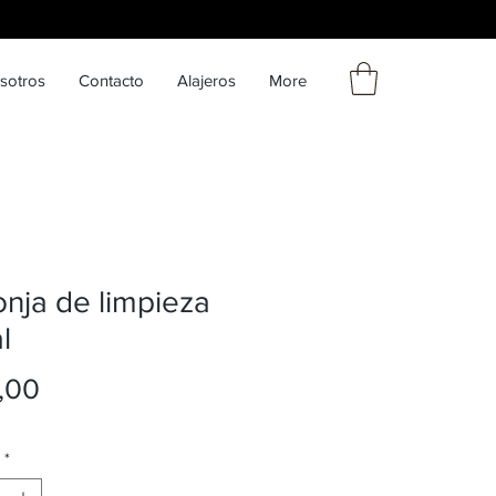
sotros
Contacto
Alajeros
More
nja de limpieza
l
Precio
,00
*