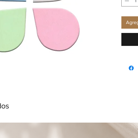
Agreg
dos