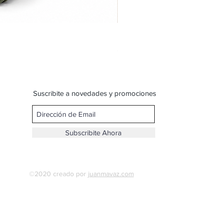
Bandolera doble reparticion y
Precio
$ 599,00
Suscribite a novedades y promociones
Subscribite Ahora
©2020 creado por
juanmavaz.com