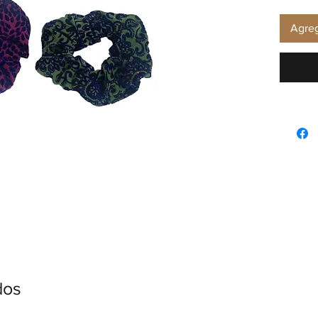
Agreg
dos