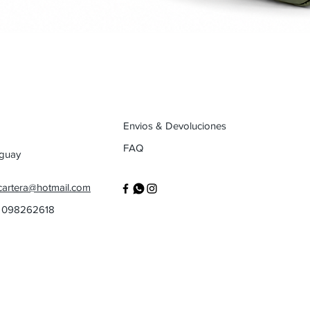
Envios & Devoluciones
FAQ
uguay
cartera@hotmail.com
/ 098262618