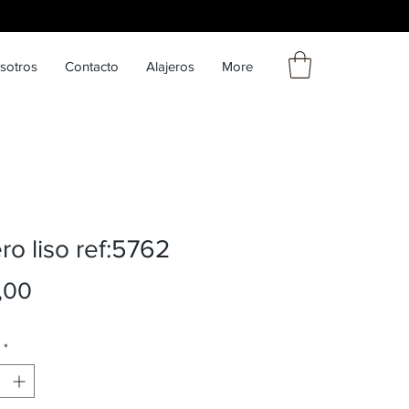
sotros
Contacto
Alajeros
More
ro liso ref:5762
Precio
,00
*