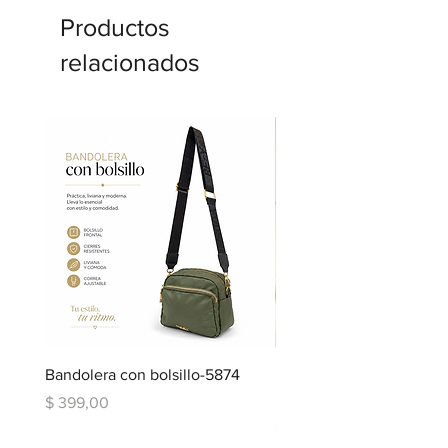
Productos
relacionados
Bandolera con bolsillo-5874
Bandolera doble repartic
bolsillo-6334
Precio
$ 399,00
Precio
$ 599,00