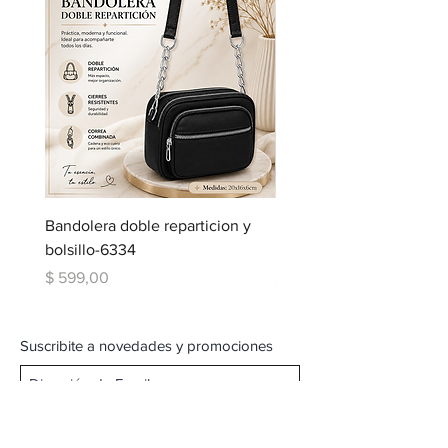
Bandolera doble reparticion y
Bandolera doble repartic
bolsillo-6334
bolsillo-6334
Precio
Precio
$ 599,00
$ 599,00
Suscribite a novedades y promociones
Subscribite Ahora