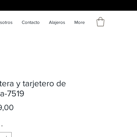
sotros
Contacto
Alajeros
More
etera y tarjetero de
a-7519
Precio
9,00
*