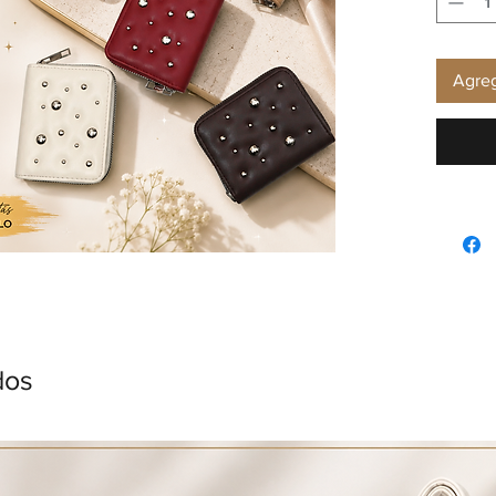
Agreg
dos