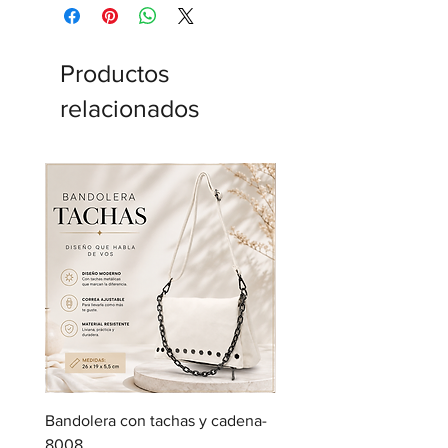
Productos
relacionados
Bandolera con tachas y cadena-
Bandolera con bolsillos
8008
Precio