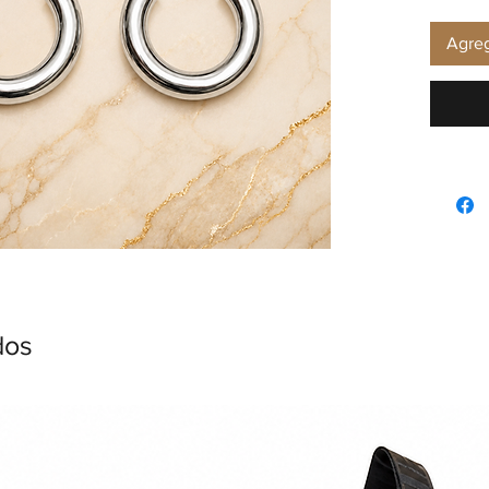
Agreg
dos