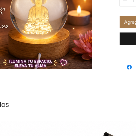
Agreg
dos