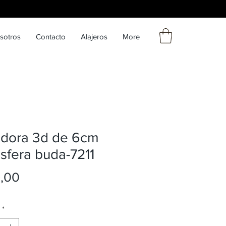
sotros
Contacto
Alajeros
More
adora 3d de 6cm
sfera buda-7211
Precio
9,00
*