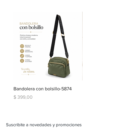
Bandolera con bolsillo-5874
Bandolera doble repartic
bolsillo-6334
Precio
$ 399,00
Precio
$ 599,00
Suscribite a novedades y promociones