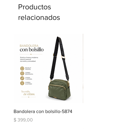
Productos
relacionados
Bandolera con bolsillo-5874
Bandolera doble repartic
bolsillo-6334
Precio
$ 399,00
Precio
$ 599,00