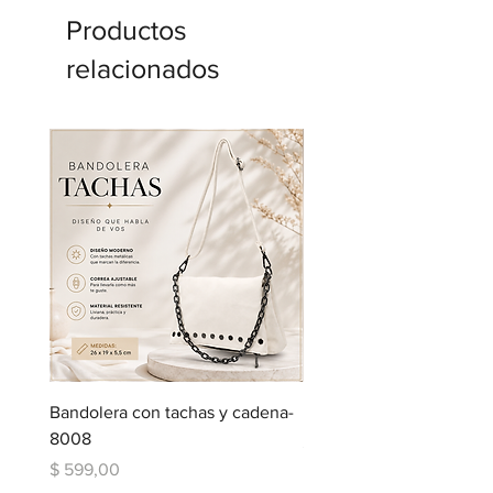
Productos
relacionados
Bandolera con tachas y cadena-
Bandolera con bolsillos
8008
Precio
$ 599,00
Precio
$ 599,00