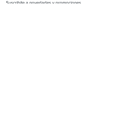
Suscribite a novedades y promociones
Subscribite Ahora
Inca 2357
Montevideo, Uruguay
Email :
alejandracartera@hotmail.com
Tel :
22042471
/
098262618
Envios & Devoluciones
FAQ