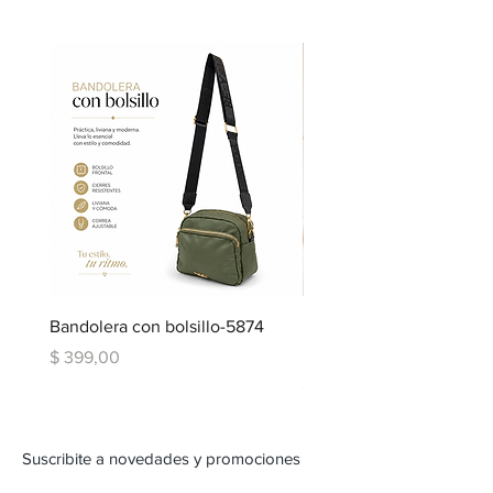
Bandolera con bolsillo-5874
Bandolera doble repartic
bolsillo-6334
Precio
$ 399,00
Precio
$ 599,00
Suscribite a novedades y promociones