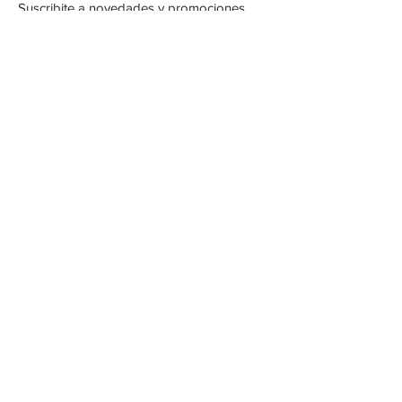
Suscribite a novedades y promociones
Subscribite Ahora
Inca 2357
Montevideo, Uruguay
Email :
alejandracartera@hotmail.com
Tel :
22042471
/
098262618
Envios & Devoluciones
FAQ