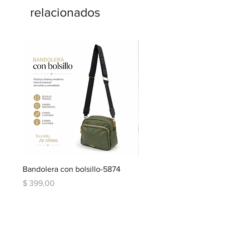
relacionados
Bandolera con bolsillo-5874
Bandolera doble repartic
bolsillo-6334
Precio
$ 399,00
Precio
$ 599,00