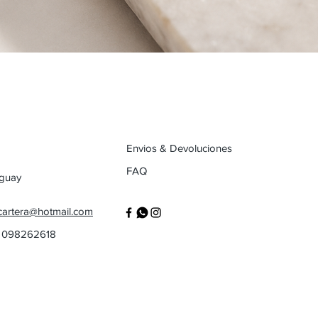
Envios & Devoluciones
FAQ
uguay
cartera@hotmail.com
/ 098262618