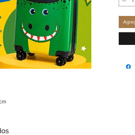
Agreg
1cm
dos