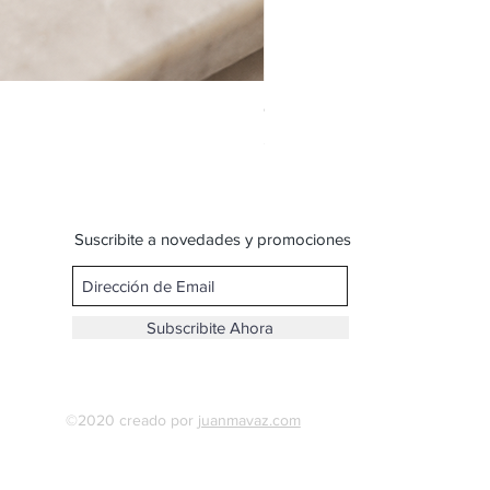
Cadena de acero con dije de
Precio
$ 109,00
Suscribite a novedades y promociones
Subscribite Ahora
©2020 creado por
juanmavaz.com