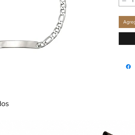
Agreg
dos