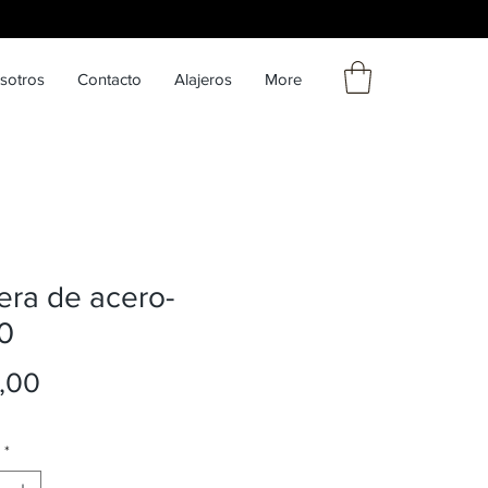
sotros
Contacto
Alajeros
More
era de acero-
0
Precio
,00
*