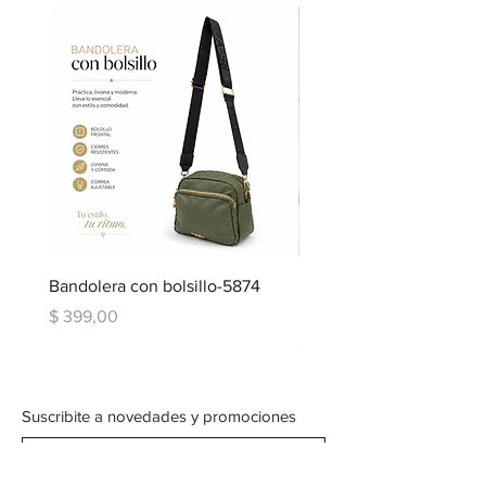
Bandolera con bolsillo-5874
Bandolera doble repartic
bolsillo-6334
Precio
$ 399,00
Precio
$ 599,00
Suscribite a novedades y promociones