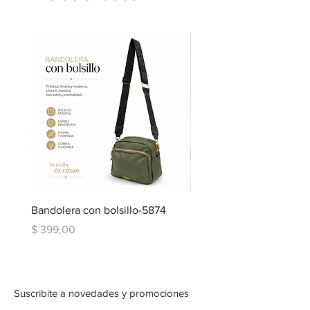
Bandolera con bolsillo-5874
Bandolera doble repartic
bolsillo-6334
Precio
$ 399,00
Precio
$ 599,00
Suscribite a novedades y promociones