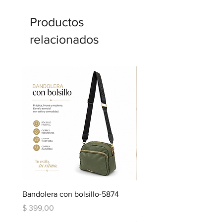
Productos
relacionados
Bandolera con bolsillo-5874
Bandolera doble repartic
bolsillo-6334
Precio
$ 399,00
Precio
$ 599,00