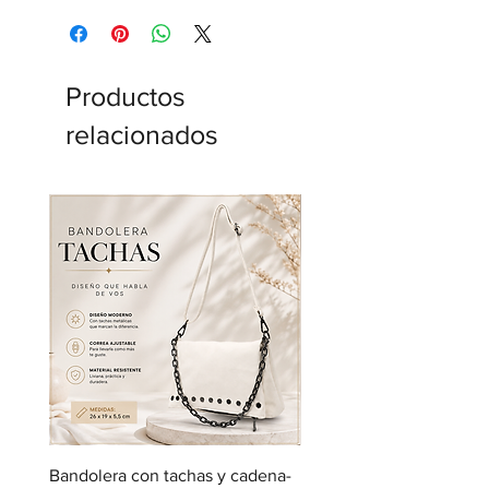
Productos
relacionados
Bandolera con tachas y cadena-
Bandolera con bolsillos