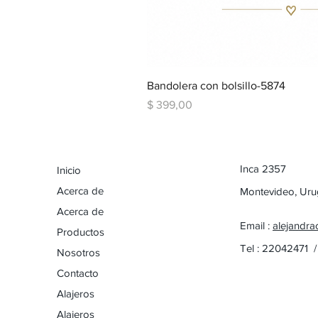
Bandolera con bolsillo-5874
Precio
$ 399,00
Inca 2357
Inicio
Acerca de
Montevideo, Ur
Acerca de
Email :
alejandra
Productos
Tel : 22042471 
Nosotros
Contacto
Alajeros
Alajeros