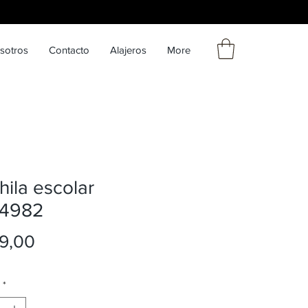
sotros
Contacto
Alajeros
More
ila escolar
:4982
Precio
9,00
*