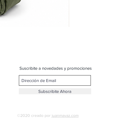
Bandolera doble reparticion y
Precio
$ 599,00
Suscribite a novedades y promociones
Subscribite Ahora
©2020 creado por
juanmavaz.com