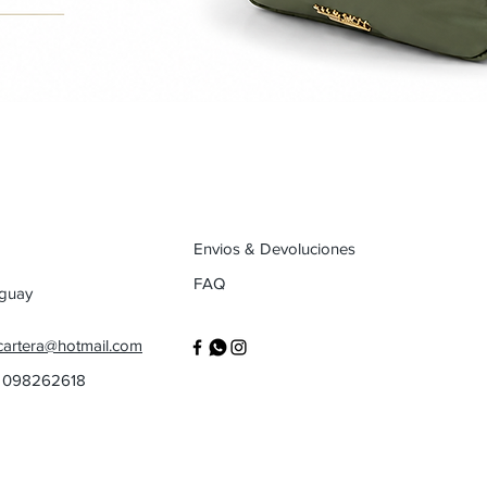
Envios & Devoluciones
FAQ
uguay
cartera@hotmail.com
/ 098262618