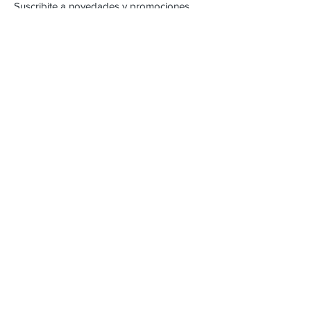
Suscribite a novedades y promociones
Subscribite Ahora
Inca 2357
Montevideo, Uruguay
Email :
alejandracartera@hotmail.com
Tel :
22042471
/
098262618
Envios & Devoluciones
FAQ