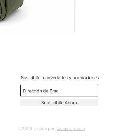
Bandolera doble reparticion y
Precio
$ 599,00
Suscribite a novedades y promociones
Subscribite Ahora
©2020 creado por
juanmavaz.com