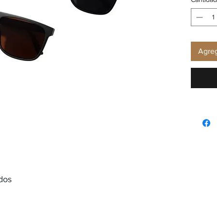
Agreg
dos