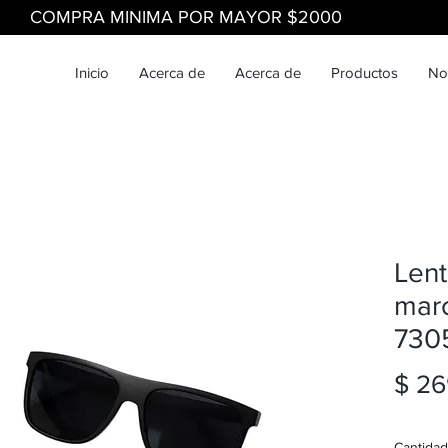
COMPRA MINIMA POR MAYOR $2000
Inicio
Acerca de
Acerca de
Productos
No
Lent
marc
730
$ 26
Cantidad