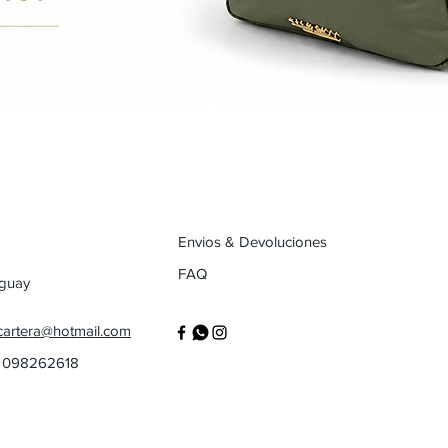
Envios & Devoluciones
FAQ
uguay
cartera@hotmail.com
/ 098262618