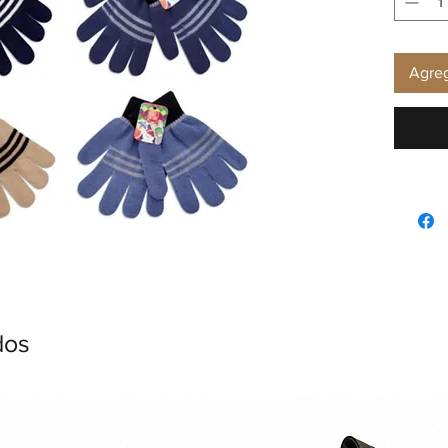
Agreg
dos