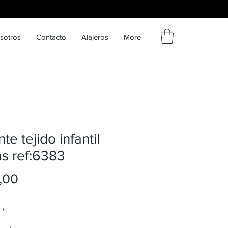
sotros
Contacto
Alajeros
More
te tejido infantil
as ref:6383
Precio
,00
*