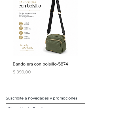
Bandolera con bolsillo-5874
Bandolera doble repartic
bolsillo-6334
Precio
$ 399,00
Precio
$ 599,00
Suscribite a novedades y promociones
Subscribite Ahora