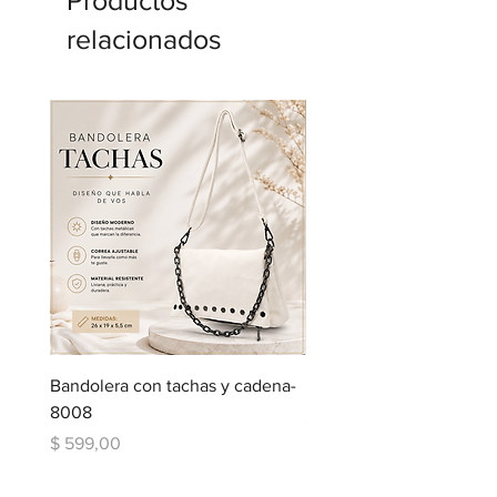
relacionados
Bandolera con tachas y cadena-
Bandolera con bolsillos
8008
Precio
$ 599,00
Precio
$ 599,00