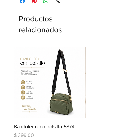
Productos
relacionados
Bandolera con bolsillo-5874
Bandolera doble repartic
bolsillo-6334
Precio
$ 399,00