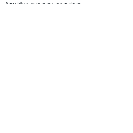
Suscribite a novedades y promociones
Subscribite Ahora
Inca 2357
Montevideo, Uruguay
Email :
alejandracartera@hotmail.com
Tel :
22042471
/
098262618
Envios & Devoluciones
FAQ