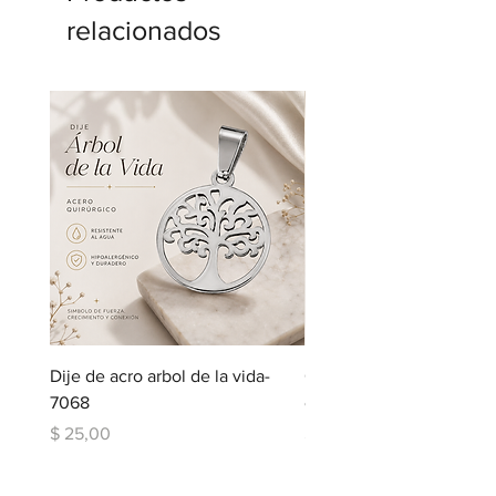
relacionados
Dije de acro arbol de la vida-
Cadena de acero con dij
7068
corazon-5123
Precio
Precio
$ 25,00
$ 109,00