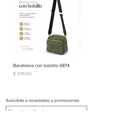
Bandolera con bolsillo-5874
Bandolera doble repartic
bolsillo-6334
Precio
$ 399,00
Precio
$ 599,00
Suscribite a novedades y promociones
Subscribite Ahora