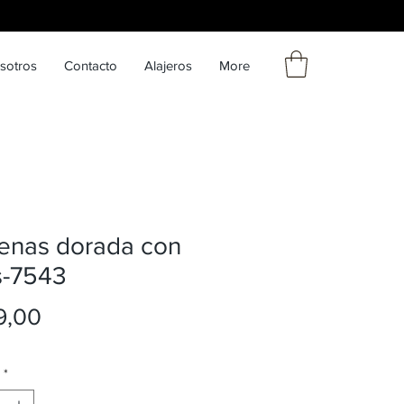
sotros
Contacto
Alajeros
More
enas dorada con
s-7543
Precio
9,00
*