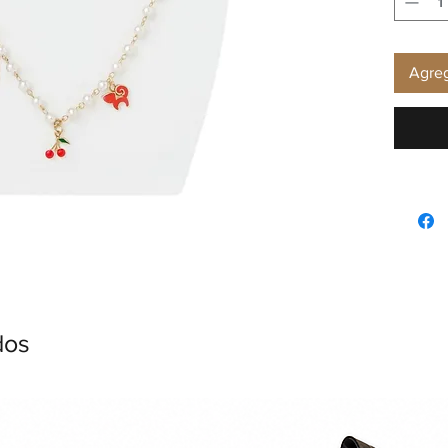
Agreg
dos