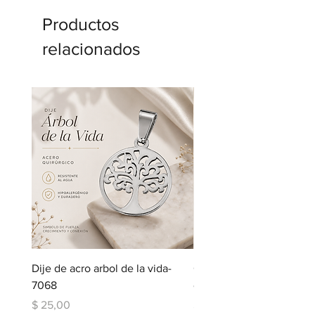
Productos
relacionados
Dije de acro arbol de la vida-
Cadena de acero con dij
7068
corazon-5123
Precio
Precio
$ 25,00
$ 109,00