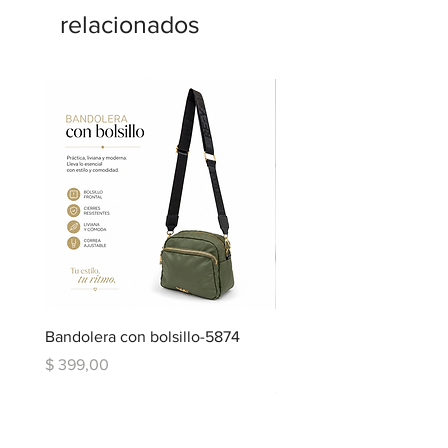
relacionados
Bandolera con bolsillo-5874
Bandolera doble repartic
bolsillo-6334
Precio
$ 399,00
Precio
$ 599,00