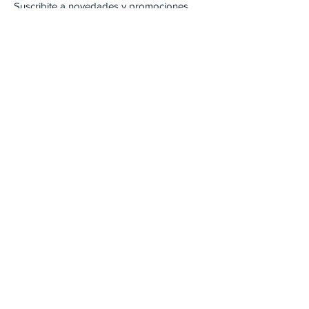
Suscribite a novedades y promociones
Subscribite Ahora
Inca 2357
Montevideo, Uruguay
Email :
alejandracartera@hotmail.com
Tel :
22042471
/
098262618
Envios & Devoluciones
FAQ