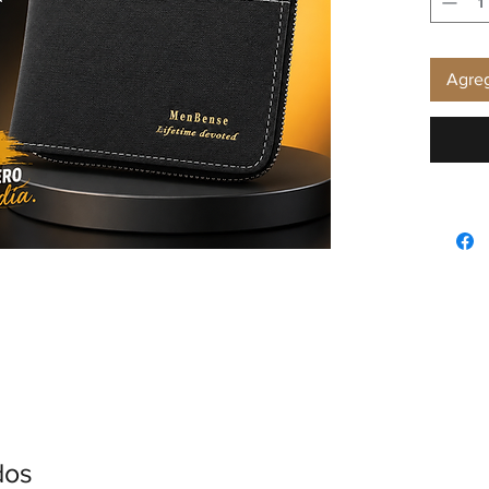
Agreg
dos