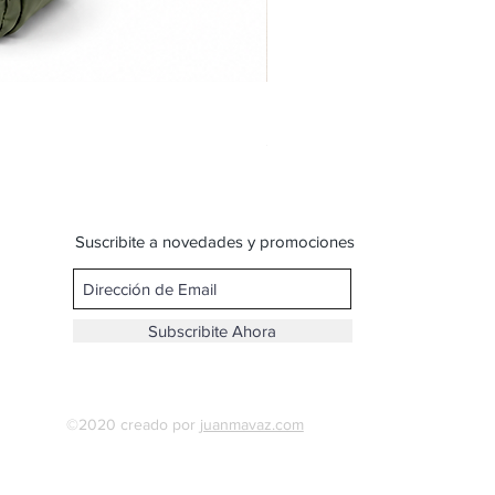
Bandolera doble reparticion y
Precio
$ 599,00
Suscribite a novedades y promociones
Subscribite Ahora
©2020 creado por
juanmavaz.com