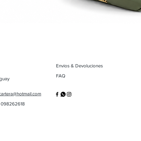
Envios & Devoluciones
FAQ
uguay
cartera@hotmail.com
/ 098262618