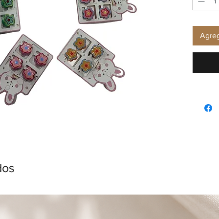
Agreg
dos