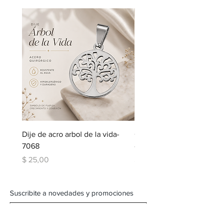
Dije de acro arbol de la vida-
Cadena de acero con dij
7068
corazon-5123
Precio
Precio
$ 25,00
$ 109,00
Suscribite a novedades y promociones