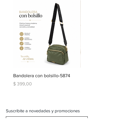
Bandolera con bolsillo-5874
Bandolera doble repartic
bolsillo-6334
Precio
$ 399,00
Precio
$ 599,00
Suscribite a novedades y promociones